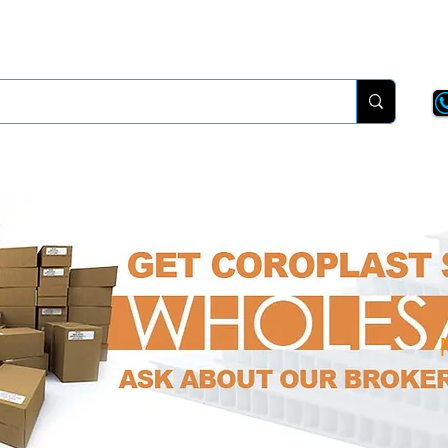
New Page
More