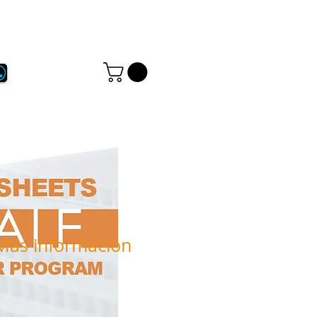
...
Language:
Más información