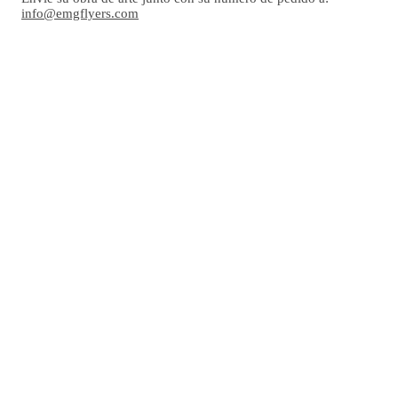
info@emgflyers.com
© 2020 EMG Diseño e impresión. Todos los derechos reservad
Política de privacidad