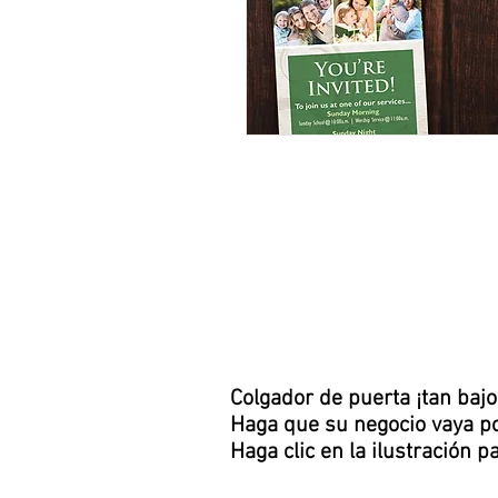
PERCHAS
DE
PUERTA
Colgador de puerta ¡tan baj
Haga que su negocio vaya po
Haga clic en la ilustración 
(A TODO COLOR | DOBLE CARA | REVESTID