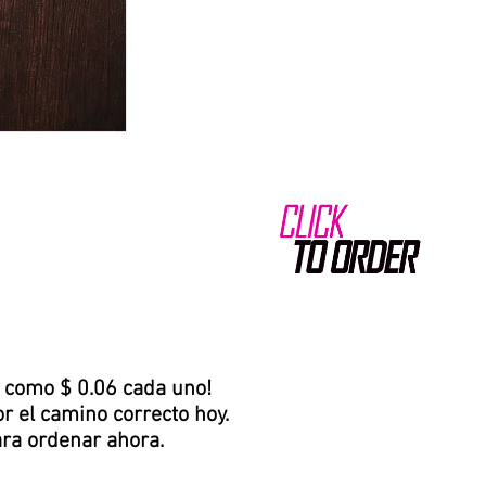
o como $ 0.06 cada uno!
r el camino correcto hoy.
para ordenar ahora.
O UV | TARJETA |
TROQUELADO)