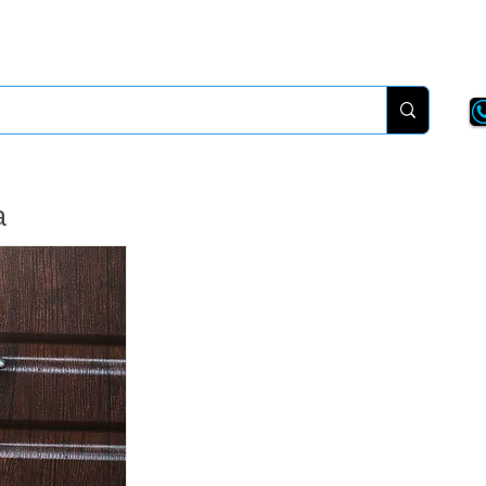
New Page
More
a