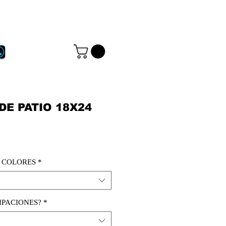
...
Language:
DE PATIO 18X24
| COLORES
*
IPACIONES?
*