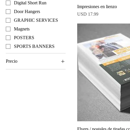
Digital Short Run
Impresiones en lienzo
Door Hangers
Precio
USD 17.99
GRAPHIC SERVICES
Magnets
POSTERS
SPORTS BANNERS
Precio
0 US$
430 US$
Flyers / postales de tiradas c