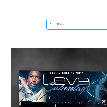
New Page
New P